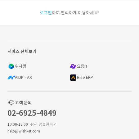
로그인
하여 편리하게 이용하세요!
서비스 전체보기
위시켓
요즘IT
AIDP - AX
Rise ERP
고객 문의
02-6925-4849
10:00-18:00
주말·공휴일 제외
help@wishket.com