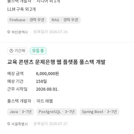
풀스택 개발자
시니어 외 1개
LLM 구축 외 2개
Firebase · 경력 무관
RAG · 경력 무관
re-ranking · 경력 무관
P
· 등록일자 2026.07.24.
부산광역시
기간제
모집 중
🕒
교육 콘텐츠 문제은행 웹 플랫폼 풀스택 개발
예상 금액
6,000,000원
예상 기간
150일
근무 시작일
2026.08.01.
풀스택 개발자
미드 레벨
Java · 3~7년
PostgreSQL · 3~7년
Spring Boot · 3~7년
Pyth
· 등록일자 2026.07.27.
서울특별시