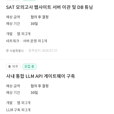
SAT 모의고사 웹사이트 서버 이관 및 DB 튜닝
예상 금액
협의 후 결정
예상 기간
30일
개발
웹 외 2개
네트워크ㆍ서버 운영 외 1개
· 등록일자 2026.07.27.
서울특별시
외주
모집 중
📔
사내 통합 LLM API 게이트웨이 구축
예상 금액
협의 후 결정
예상 기간
30일
개발
웹 외 1개
LLM 구축 외 1개