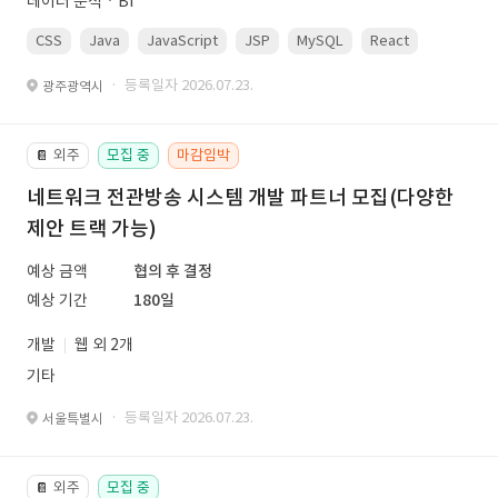
데이터 분석ㆍBI
CSS
Java
JavaScript
JSP
MySQL
React
Spring
· 등록일자 2026.07.23.
광주광역시
외주
모집 중
마감임박
📔
네트워크 전관방송 시스템 개발 파트너 모집(다양한
제안 트랙 가능)
예상 금액
협의 후 결정
예상 기간
180일
개발
웹 외 2개
기타
· 등록일자 2026.07.23.
서울특별시
외주
모집 중
📔