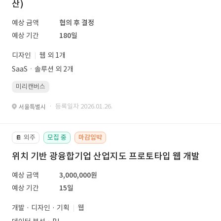
산)
예상 금액
협의 후 결정
예상 기간
180일
디자인
웹 외 1개
SaaSㆍ솔루션 외 2개
미리캔버스
· 등록일자 2026.01.26.
서울특별시
외주
모집 중
마감임박
📔
위치 기반 광융합기업 산업지도 프로토타입 웹 개발
예상 금액
3,000,000원
예상 기간
15일
개발 · 디자인 · 기획
웹