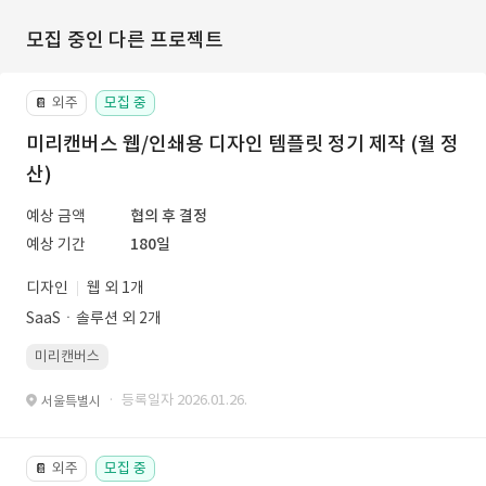
모집 중인 다른 프로젝트
외주
모집 중
📔
미리캔버스 웹/인쇄용 디자인 템플릿 정기 제작 (월 정
산)
예상 금액
협의 후 결정
예상 기간
180일
디자인
웹 외 1개
SaaSㆍ솔루션 외 2개
미리캔버스
· 등록일자 2026.01.26.
서울특별시
외주
모집 중
📔