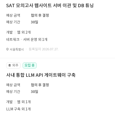
SAT 모의고사 웹사이트 서버 이관 및 DB 튜닝
예상 금액
협의 후 결정
예상 기간
30일
개발
웹 외 2개
네트워크ㆍ서버 운영 외 1개
· 등록일자 2026.07.27.
서울특별시
외주
모집 중
📔
사내 통합 LLM API 게이트웨이 구축
예상 금액
협의 후 결정
예상 기간
30일
개발
웹 외 1개
LLM 구축 외 1개