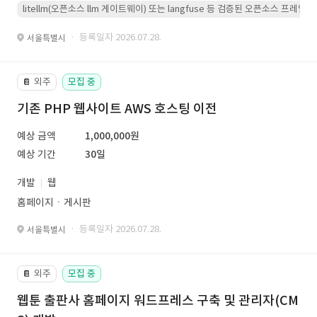
litellm(오픈소스 llm 게이트웨이) 또는 langfuse 등 검증된 오픈소스 프
· 등록일자 2026.07.28.
서울특별시
외주
모집 중
📔
기존 PHP 웹사이트 AWS 호스팅 이전
예상 금액
1,000,000원
예상 기간
30일
개발
웹
홈페이지ㆍ게시판
· 등록일자 2026.07.28.
서울특별시
외주
모집 중
📔
웹툰 출판사 홈페이지 워드프레스 구축 및 관리자(CM