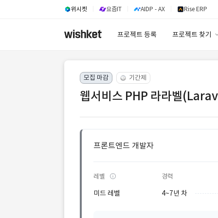
위시켓
요즘IT
AIDP - AX
Rise ERP
프로젝트 등록
프로젝트 찾기
프로젝트 찾기
모집 마감
기간제
유사사례 검색 A
웹서비스 PHP 라라벨(Larav
프론트엔드 개발자
레벨
경력
미드 레벨
4~7년 차