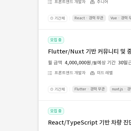
프론트엔드 개발자
주니어
React · 경력 무관
Vue · 경력
기간제
🕒
모집 중
Flutter/Nuxt 기반 커뮤니티 
월 금액
4,000,000원
예상 기간
30일
/월
프론트엔드 개발자
미드 레벨
Flutter · 경력 무관
nuxt.js ·
기간제
🕒
모집 중
React/TypeScript 기반 차량