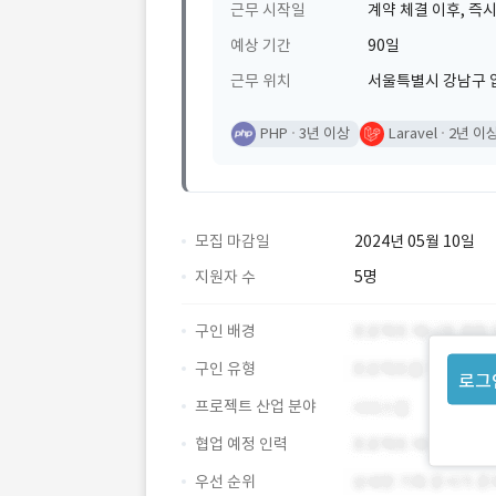
근무 시작일
계약 체결 이후, 즉시
예상 기간
90일
근무 위치
서울특별시 강남구 
PHP
3년 이상
Laravel
2년 이
모집 마감일
2024년 05월 10일
지원자 수
5명
구인 배경
구인 유형
로그
프로젝트 산업 분야
협업 예정 인력
우선 순위