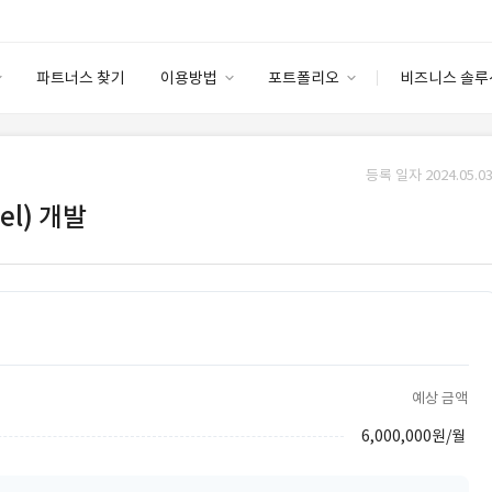
파트너스 찾기
이용방법
포트폴리오
비즈니스 솔루
이용방법
포트폴리오
엔터프라이즈
I
파트너 등급
이용후기
등록 일자 2024.05.03
안심 코드 케어
이용요금
솔루션 마켓
el) 개발
고객센터
스토어
예상 금액
6,000,000원/월