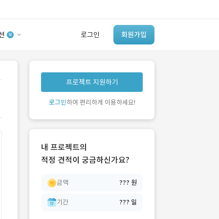
션
로그인
회원가입
유사사례 검색 AI
.
프로젝트 지원하기
‘이런 거’ 만들어본
개발 회사 있어?
로그인
하여 편리하게 이용하세요!
바로가기
내 프로젝트의
적정 견적이 궁금하신가요?
금액
??? 원
기간
??? 일