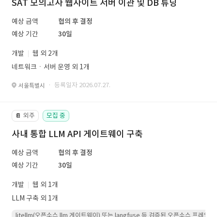
SAT 모의고사 웹사이트 서버 이관 및 DB 튜닝
예상 금액
협의 후 결정
예상 기간
30일
개발
웹 외 2개
네트워크ㆍ서버 운영 외 1개
· 등록일자 2026.07.27.
서울특별시
외주
모집 중
📔
사내 통합 LLM API 게이트웨이 구축
예상 금액
협의 후 결정
예상 기간
30일
개발
웹 외 1개
LLM 구축 외 1개
litellm(오픈소스 llm 게이트웨이) 또는 langfuse 등 검증된 오픈소스 프