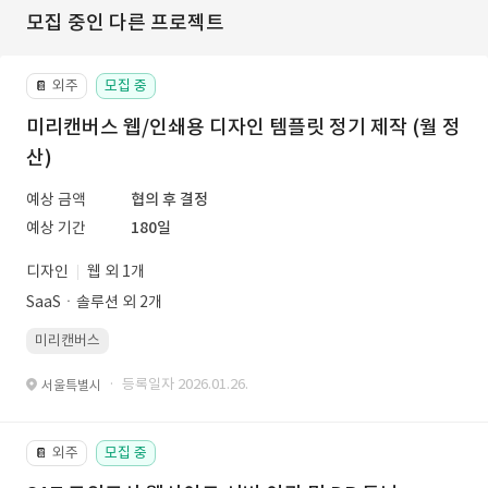
모집 중인 다른 프로젝트
외주
모집 중
📔
미리캔버스 웹/인쇄용 디자인 템플릿 정기 제작 (월 정
산)
예상 금액
협의 후 결정
예상 기간
180일
디자인
웹 외 1개
SaaSㆍ솔루션 외 2개
미리캔버스
· 등록일자 2026.01.26.
서울특별시
외주
모집 중
📔