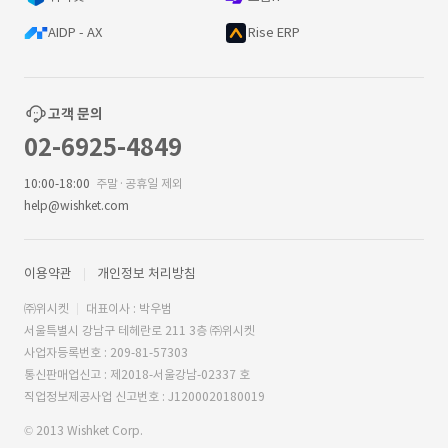
AIDP - AX
Rise ERP
고객 문의
02-6925-4849
10:00-18:00
주말·공휴일 제외
help@wishket.com
이용약관
개인정보 처리방침
㈜위시켓
대표이사 : 박우범
서울특별시 강남구 테헤란로 211 3층 ㈜위시켓
사업자등록번호 : 209-81-57303
통신판매업신고 : 제2018-서울강남-02337 호
직업정보제공사업 신고번호 : J1200020180019
© 2013 Wishket Corp.