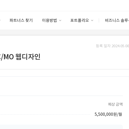
파트너스 찾기
이용방법
포트폴리오
비즈니스 솔루
이용방법
포트폴리오
엔터프라이즈
I
파트너 등급
이용후기
등록 일자 2024.05.08
안심 코드 케어
이용요금
솔루션 마켓
/MO 웹디자인
고객센터
스토어
예상 금액
5,500,000원/월