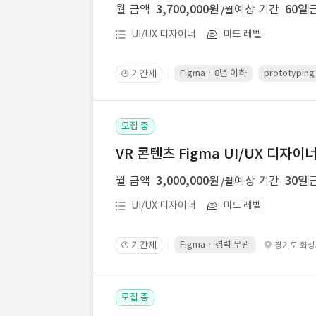
월 금액
3,700,000원
예상 기간
60일
/월
UI/UX 디자이너
미드 레벨
Figma · 8년 이하
prototypin
기간제
🕒
모집 중
VR 콘텐츠 Figma UI/UX 디자이
월 금액
3,000,000원
예상 기간
30일
/월
UI/UX 디자이너
미드 레벨
Figma · 경력 무관
기간제
경기도 화
🕒
모집 중