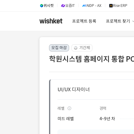
위시켓
요즘IT
AIDP - AX
Rise ERP
프로젝트 등록
프로젝트 찾기
프로젝트 찾기
모집 마감
기간제
유사사례 검색 A
학원시스템 홈페이지 통합 PC
UI/UX 디자이너
레벨
경력
미드 레벨
4~9년 차