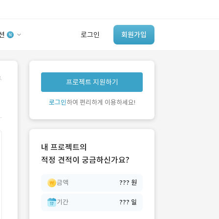
션
로그인
회원가입
유사사례 검색 AI
.
프로젝트 지원하기
‘이런 거’ 만들어본
개발 회사 있어?
로그인
하여 편리하게 이용하세요!
바로가기
내 프로젝트의
적정 견적이 궁금하신가요?
금액
??? 원
기간
??? 일