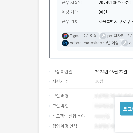
근무 시작일
2024년 06월 03일
예상 기간
90일
근무 위치
서울특별시 구로구 남
Figma
2년 이상
ppt디자인
3년
Adobe Photoshop
3년 이상
A
모집 마감일
2024년 05월 22일
지원자 수
10명
구인 배경
구인 유형
로그
프로젝트 산업 분야
협업 예정 인력