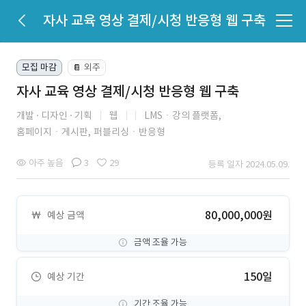
자사 교육 영상 결제/시청 반응형 웹 구축
모집 마감
외주
📔
자사 교육 영상 결제/시청 반응형 웹 구축
개발
디자인
기획
웹
LMSㆍ강의 플랫폼,
홈페이지ㆍ게시판,
퍼블리싱ㆍ반응형
아주 높음
3
29
등록 일자 2024.05.09.
80,000,000원
예상 금액
금액 조율 가능
150일
예상 기간
기간 조율 가능