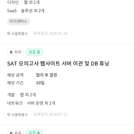
디자인
웹 외 1개
SaaSㆍ솔루션 외 2개
미리캔버스
· 등록일자 2026.01.26.
서울특별시
외주
모집 중
📔
SAT 모의고사 웹사이트 서버 이관 및 DB 튜닝
예상 금액
협의 후 결정
예상 기간
30일
개발
웹 외 2개
네트워크ㆍ서버 운영 외 1개
· 등록일자 2026.07.27.
서울특별시
외주
모집 중
📔