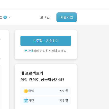
션
로그인
회원가입
유사사례 검색 AI
.
프로젝트 지원하기
‘이런 거’ 만들어본
개발 회사 있어?
로그인
하여 편리하게 이용하세요!
바로가기
내 프로젝트의
적정 견적이 궁금하신가요?
금액
??? 원
기간
??? 일