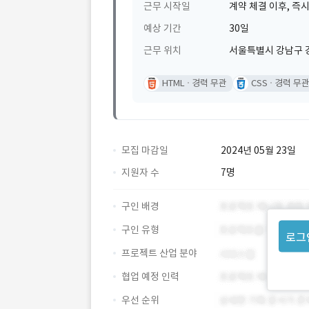
근무 시작일
계약 체결 이후, 즉시
예상 기간
30일
근무 위치
서울특별시 강남구 
HTML
경력 무관
CSS
경력 무
모집 마감일
2024년 05월 23일
지원자 수
7명
구인 배경
구인 유형
로그
프로젝트 산업 분야
협업 예정 인력
우선 순위