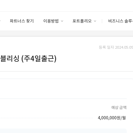
파트너스 찾기
이용방법
포트폴리오
비즈니스 솔루
이용방법
포트폴리오
엔터프라이즈
I
파트너 등급
이용후기
등록 일자 2024.05.09
안심 코드 케어
이용요금
솔루션 마켓
블리싱 (주4일출근)
고객센터
스토어
예상 금액
4,000,000원/월