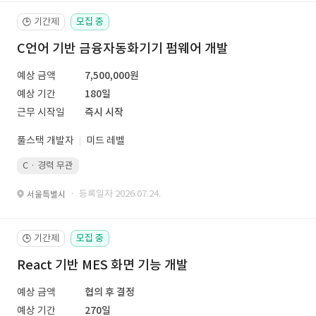
기간제
모집 중
🕒
C언어 기반 금융자동화기기 펌웨어 개발
예상 금액
7,500,000원
예상 기간
180일
근무 시작일
즉시 시작
풀스택 개발자
미드 레벨
C · 경력 무관
· 등록일자 2026.07.24.
서울특별시
기간제
모집 중
🕒
React 기반 MES 화면 기능 개발
예상 금액
협의 후 결정
예상 기간
270일