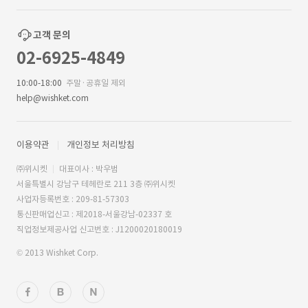
고객 문의
02-6925-4849
10:00-18:00
주말·공휴일 제외
help@wishket.com
이용약관
개인정보 처리방침
㈜위시켓
대표이사 : 박우범
서울특별시 강남구 테헤란로 211 3층 ㈜위시켓
사업자등록번호 : 209-81-57303
통신판매업신고 : 제2018-서울강남-02337 호
직업정보제공사업 신고번호 : J1200020180019
© 2013 Wishket Corp.