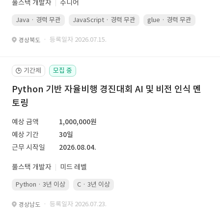
풀스택 개발자
주니어
Java · 경력 무관
JavaScript · 경력 무관
glue · 경력 무관
· 등록일자 2026.07.15.
경상북도
기간제
모집 중
🕒
Python 기반 자율비행 경진대회 AI 및 비전 인식 멘
토링
예상 금액
1,000,000원
예상 기간
30일
근무 시작일
2026.08.04.
풀스택 개발자
미드 레벨
Python · 3년 이상
C · 3년 이상
· 등록일자 2026.07.23.
경상남도