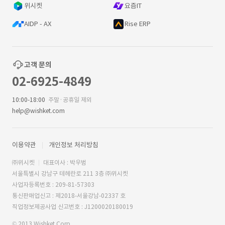
위시켓
요즘IT
AIDP - AX
Rise ERP
고객 문의
02-6925-4849
10:00-18:00
주말·공휴일 제외
help@wishket.com
이용약관
개인정보 처리방침
㈜위시켓
대표이사 : 박우범
서울특별시 강남구 테헤란로 211 3층 ㈜위시켓
사업자등록번호 : 209-81-57303
통신판매업신고 : 제2018-서울강남-02337 호
직업정보제공사업 신고번호 : J1200020180019
© 2013 Wishket Corp.