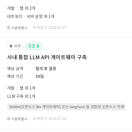
개발
웹 외 2개
네트워크ㆍ서버 운영 외 1개
· 등록일자 2026.07.27.
서울특별시
외주
모집 중
📔
사내 통합 LLM API 게이트웨이 구축
예상 금액
협의 후 결정
예상 기간
30일
개발
웹 외 1개
LLM 구축 외 1개
litellm(오픈소스 llm 게이트웨이) 또는 langfuse 등 검증된 오픈소스 프
· 등록일자 2026.07.28.
서울특별시