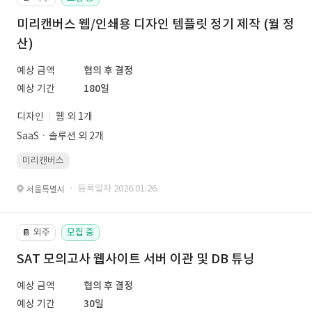
미리캔버스 웹/인쇄용 디자인 템플릿 정기 제작 (월 정
산)
예상 금액
협의 후 결정
예상 기간
180일
디자인
웹 외 1개
SaaSㆍ솔루션 외 2개
미리캔버스
· 등록일자 2026.01.26.
서울특별시
외주
모집 중
📔
SAT 모의고사 웹사이트 서버 이관 및 DB 튜닝
예상 금액
협의 후 결정
예상 기간
30일