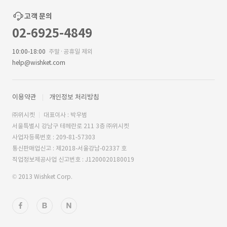
고객 문의
02-6925-4849
10:00-18:00
주말·공휴일 제외
help@wishket.com
이용약관
개인정보 처리방침
㈜위시켓
대표이사 : 박우범
서울특별시 강남구 테헤란로 211 3층 ㈜위시켓
사업자등록번호 : 209-81-57303
통신판매업신고 : 제2018-서울강남-02337 호
직업정보제공사업 신고번호 : J1200020180019
© 2013 Wishket Corp.