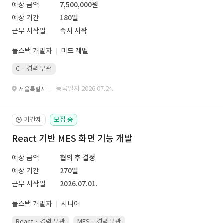
예상 금액
7,500,000원
예상 기간
180일
근무 시작일
즉시 시작
풀스택 개발자
미드 레벨
C · 경력 무관
· 등록일자 2026.07.24.
서울특별시
기간제
모집 중
🕒
React 기반 MES 화면 기능 개발
예상 금액
협의 후 결정
예상 기간
270일
근무 시작일
2026.07.01.
풀스택 개발자
시니어
React · 경력 무관
MES · 경력 무관