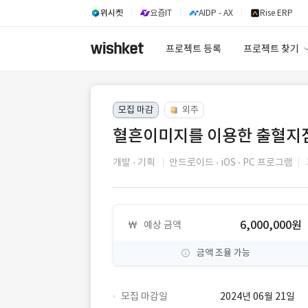
위시켓
요즘IT
AIDP - AX
Rise ERP
프로젝트 등록
프로젝트 찾기
프로젝트 찾기
모집 마감
외주
유사사례 검색 A
혈흔이미지를 이용한 출혈지점 
개발
기획
안드로이드
iOS
PC 프로그램
6,000,000원
예상 금액
금액 조율 가능
모집 마감일
2024년 06월 21일