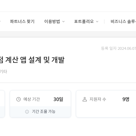
파트너스 찾기
이용방법
포트폴리오
비즈니스 솔루
이용방법
포트폴리오
엔터프라이즈
I
파트너 등급
이용후기
등록 일자 2024.06.07
안심 코드 케어
이용요금
솔루션 마켓
계산 앱 설계 및 개발
고객센터
스토어
기타
30일
9명
예상 기간
지원자 수
기간 조율 가능