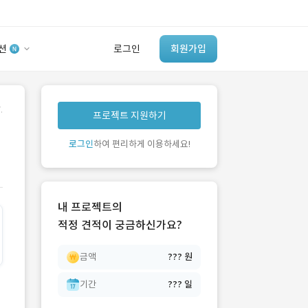
션
로그인
회원가입
유사사례 검색 AI
.
프로젝트 지원하기
‘이런 거’ 만들어본
개발 회사 있어?
로그인
하여 편리하게 이용하세요!
바로가기
내 프로젝트의
적정 견적이 궁금하신가요?
금액
??? 원
기간
??? 일