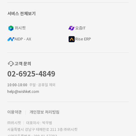
서비스 전체보기
위시켓
요즘IT
AIDP - AX
Rise ERP
고객 문의
02-6925-4849
10:00-18:00
주말·공휴일 제외
help@wishket.com
이용약관
개인정보 처리방침
㈜위시켓
대표이사 : 박우범
서울특별시 강남구 테헤란로 211 3층 ㈜위시켓