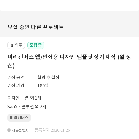
모집 중인 다른 프로젝트
외주
모집 중
📔
미리캔버스 웹/인쇄용 디자인 템플릿 정기 제작 (월 정
산)
예상 금액
협의 후 결정
예상 기간
180일
디자인
웹 외 1개
SaaSㆍ솔루션 외 2개
미리캔버스
· 등록일자 2026.01.26.
서울특별시