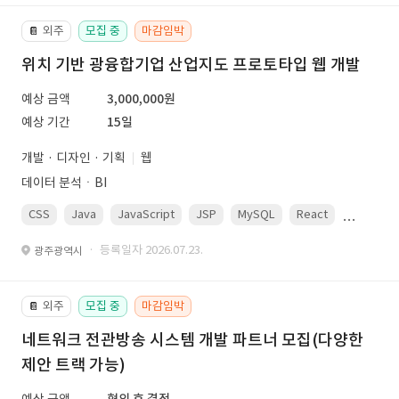
외주
모집 중
마감임박
📔
위치 기반 광융합기업 산업지도 프로토타입 웹 개발
예상 금액
3,000,000원
예상 기간
15일
개발 · 디자인 · 기획
웹
데이터 분석ㆍBI
CSS
Java
JavaScript
JSP
MySQL
React
Spring
· 등록일자 2026.07.23.
광주광역시
외주
모집 중
마감임박
📔
네트워크 전관방송 시스템 개발 파트너 모집(다양한
제안 트랙 가능)