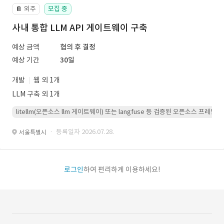
외주
모집 중
📔
사내 통합 LLM API 게이트웨이 구축
예상 금액
협의 후 결정
예상 기간
30일
개발
웹 외 1개
LLM 구축 외 1개
litellm(오픈소스 llm 게이트웨이) 또는 langfuse 등 검증된 오픈소스 프
· 등록일자 2026.07.28.
서울특별시
로그인
하여 편리하게 이용하세요!