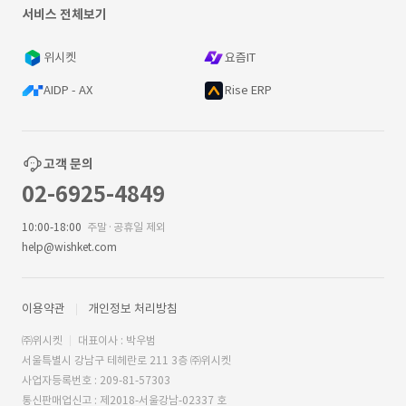
서비스 전체보기
위시켓
요즘IT
AIDP - AX
Rise ERP
고객 문의
02-6925-4849
10:00-18:00
주말·공휴일 제외
help@wishket.com
이용약관
개인정보 처리방침
㈜위시켓
대표이사 : 박우범
서울특별시 강남구 테헤란로 211 3층 ㈜위시켓
사업자등록번호 : 209-81-57303
통신판매업신고 : 제2018-서울강남-02337 호