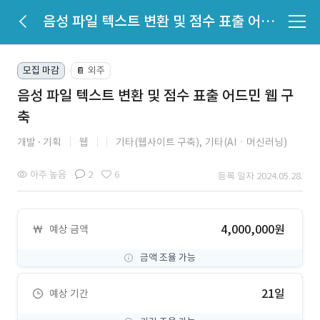
음성 파일 텍스트 변환 및 점수 표출 어드민 웹 구축
모집 마감
외주
📔
음성 파일 텍스트 변환 및 점수 표출 어드민 웹 구
축
개발
기획
웹
기타(웹사이트 구축),
기타(AIㆍ머신러닝)
아주 높음
2
6
등록 일자 2024.05.28.
4,000,000원
예상 금액
금액 조율 가능
21일
예상 기간