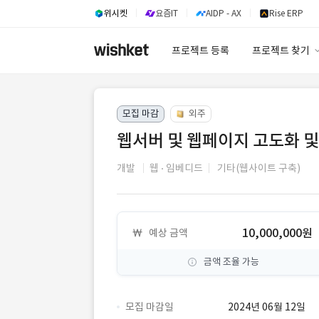
위시켓
요즘IT
AIDP - AX
Rise ERP
프로젝트 등록
프로젝트 찾기
프로젝트 찾기
모집 마감
외주
유사사례 검색 A
웹서버 및 웹페이지 고도화 및
개발
웹
임베디드
기타(웹사이트 구축)
10,000,000원
예상 금액
금액 조율 가능
모집 마감일
2024년 06월 12일