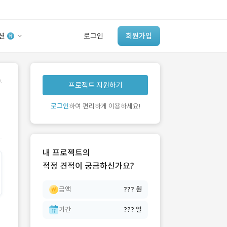
션
로그인
회원가입
유사사례 검색 AI
.
프로젝트 지원하기
‘이런 거’ 만들어본
개발 회사 있어?
로그인
하여 편리하게 이용하세요!
바로가기
내 프로젝트의
적정 견적이 궁금하신가요?
금액
??? 원
기간
??? 일