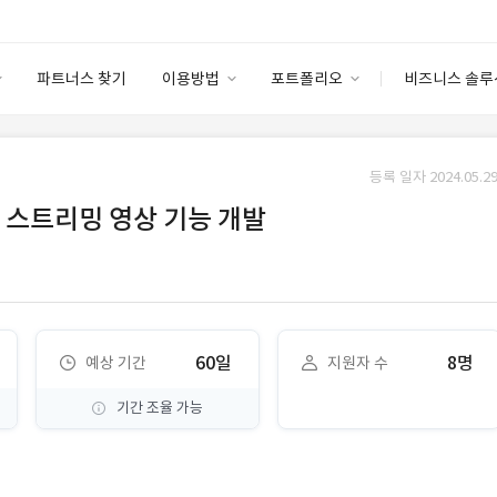
파트너스 찾기
이용방법
포트폴리오
비즈니스 솔루
이용방법
포트폴리오
엔터프라이즈
I
파트너 등급
이용후기
등록 일자 2024.05.29
안심 코드 케어
이용요금
솔루션 마켓
 스트리밍 영상 기능 개발
고객센터
스토어
60일
8명
예상 기간
지원자 수
기간 조율 가능