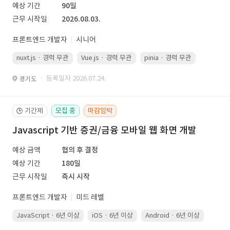
예상 기간
90일
근무 시작일
2026.08.03.
프론트엔드 개발자
시니어
nuxt.js · 경력 무관
Vue.js · 경력 무관
pinia · 경력 무관
TypeScr
· 등록일자 2026.07.24.
경기도
기간제
모집 중
마감임박
🕒
Javascript 기반 증권/금융 모바일 웹 화면 개발
예상 금액
협의 후 결정
예상 기간
180일
근무 시작일
즉시 시작
프론트엔드 개발자
미드 레벨
JavaScript · 6년 이상
iOS · 6년 이상
Android · 6년 이상
Kotli