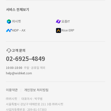
서비스 전체보기
위시켓
요즘IT
AIDP - AX
Rise ERP
고객 문의
02-6925-4849
10:00-18:00
주말·공휴일 제외
help@wishket.com
이용약관
개인정보 처리방침
㈜위시켓
대표이사 : 박우범
서울특별시 강남구 테헤란로 211 3층 ㈜위시켓
사업자등록번호 : 209-81-57303