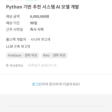
Python 기반 추천 시스템 AI 모델 개발
예상 금액
6,000,000원
예상 기간
90일
근무 시작일
즉시 시작
풀스택 개발자
시니어 외 1개
LLM 구축 외 2개
Firebase · 경력 무관
RAG · 경력 무관
re-ranking · 경력 무관
P
· 등록일자 2026.07.24.
부산광역시
로그인
하여 편리하게 이용하세요!