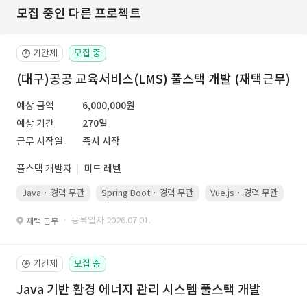
모집 중인 다른 프로젝트
기간제
모집 중
🕒
(대구)공공 교육서비스(LMS) 풀스택 개발 (재택근무)
예상 금액
6,000,000원
예상 기간
270일
근무 시작일
즉시 시작
풀스택 개발자
미드 레벨
Java · 경력 무관
Spring Boot · 경력 무관
Vue.js · 경력 무관
· 등록일자 2026.07.01.
재택 근무
기간제
모집 중
🕒
Java 기반 환경 에너지 관리 시스템 풀스택 개발