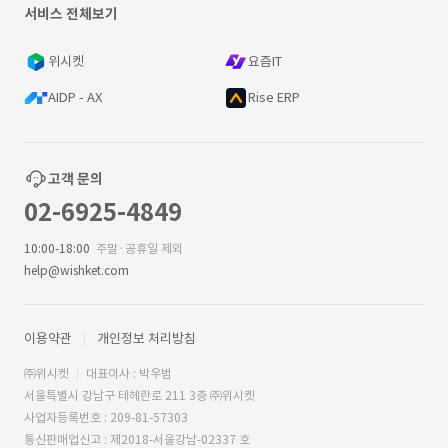
서비스 전체보기
위시켓
요즘IT
AIDP - AX
Rise ERP
고객 문의
02-6925-4849
10:00-18:00
주말·공휴일 제외
help@wishket.com
이용약관
개인정보 처리방침
㈜위시켓
대표이사 : 박우범
서울특별시 강남구 테헤란로 211 3층 ㈜위시켓
사업자등록번호 : 209-81-57303
통신판매업신고 : 제2018-서울강남-02337 호