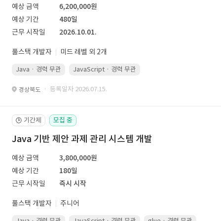
예상 금액
6,200,000원
예상 기간
480일
근무 시작일
2026.10.01.
풀스택 개발자
미드 레벨 외 2개
Java · 경력 무관
JavaScript · 경력 무관
Spring Boot · 경력 무관
· 등록일자 2026.07.15.
경상북도
기간제
모집 중
🕒
Java 기반 제안 과제 관리 시스템 개발
예상 금액
3,800,000원
예상 기간
180일
근무 시작일
즉시 시작
풀스택 개발자
주니어
Java · 경력 무관
JavaScript · 경력 무관
glue · 경력 무관