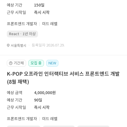
예상 기간
150일
근무 시작일
즉시 시작
프론트엔드 개발자
미드 레벨
React · 1년 이상
· 등록일자 2026.07.29.
서울특별시
기간제
모집 중
NEW
🕒
K-POP 오프라인 인터랙티브 서비스 프론트엔드 개발
(8월 재택)
예상 금액
4,000,000원
예상 기간
90일
근무 시작일
즉시 시작
프론트엔드 개발자
미드 레벨