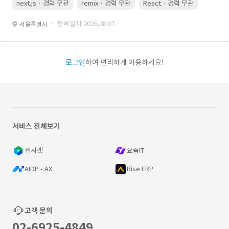
next.js · 경력 무관
remix · 경력 무관
React · 경력 무관
Vue.js
· 등록일자 2026.08.07.
서울특별시
로그인
하여 편리하게 이용하세요!
서비스 전체보기
위시켓
요즘IT
AIDP - AX
Rise ERP
고객 문의
02-6925-4849