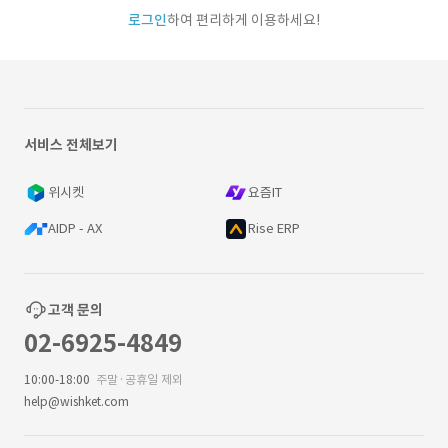
로그인
하여 편리하게 이용하세요!
서비스 전체보기
위시켓
요즘IT
AIDP - AX
Rise ERP
고객 문의
02-6925-4849
10:00-18:00
주말·공휴일 제외
help@wishket.com