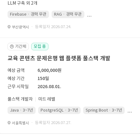
LLM 구축 외 2개
Firebase · 경력 무관
RAG · 경력 무관
re-ranking · 경력 무관
P
· 등록일자 2026.07.24.
부산광역시
기간제
모집 중
🕒
교육 콘텐츠 문제은행 웹 플랫폼 풀스택 개발
예상 금액
6,000,000원
예상 기간
150일
근무 시작일
2026.08.01.
풀스택 개발자
미드 레벨
Java · 3~7년
PostgreSQL · 3~7년
Spring Boot · 3~7년
Pyth
· 등록일자 2026.07.27.
서울특별시