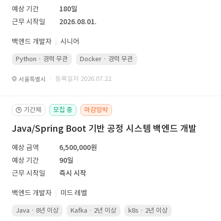
예상 기간
180일
근무 시작일
2026.08.01.
백엔드 개발자
시니어
Python · 경력 무관
Docker · 경력 무관
Kubernetes · 경력 무관
· 등록일자 2026.07.22.
서울특별시
기간제
모집 중
마감임박
🕒
Java/Spring Boot 기반 공정 시스템 백엔드 개발
예상 금액
6,500,000원
예상 기간
90일
근무 시작일
즉시 시작
백엔드 개발자
미드 레벨
Java · 8년 이상
Kafka · 2년 이상
k8s · 2년 이상
Spring Boot 