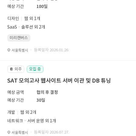
예상 기간
180일
디자인
웹 외 1개
SaaSㆍ솔루션 외 2개
미리캔버스
· 등록일자 2026.01.26.
서울특별시
외주
모집 중
📔
SAT 모의고사 웹사이트 서버 이관 및 DB 튜닝
예상 금액
협의 후 결정
예상 기간
30일
개발
웹 외 2개
네트워크ㆍ서버 운영 외 1개
· 등록일자 2026.07.27.
서울특별시