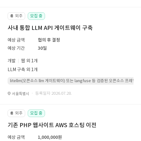
외주
모집 중
📔
사내 통합 LLM API 게이트웨이 구축
예상 금액
협의 후 결정
예상 기간
30일
개발
웹 외 1개
LLM 구축 외 1개
litellm(오픈소스 llm 게이트웨이) 또는 langfuse 등 검증된 오픈소스 프
· 등록일자 2026.07.28.
서울특별시
외주
모집 중
📔
기존 PHP 웹사이트 AWS 호스팅 이전
예상 금액
1,000,000원