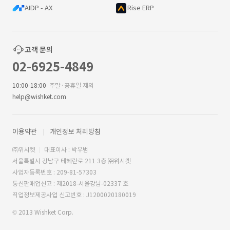
AIDP - AX
Rise ERP
고객 문의
02-6925-4849
10:00-18:00
주말·공휴일 제외
help@wishket.com
이용약관
개인정보 처리방침
㈜위시켓
대표이사 : 박우범
서울특별시 강남구 테헤란로 211 3층 ㈜위시켓
사업자등록번호 : 209-81-57303
통신판매업신고 : 제2018-서울강남-02337 호
직업정보제공사업 신고번호 : J1200020180019
© 2013 Wishket Corp.