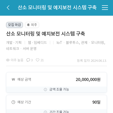
산소 모니터링 및 예지보전 시스템 구축
모집 마감
외주
📔
산소 모니터링 및 예지보전 시스템 구축
개발
기획
웹
임베디드
IoTㆍ블루투스,
관제ㆍ모니터링,
네트워크ㆍ서버 운영
아주 높음
3
21
등록 일자 2024.06.13.
20,000,000원
예상 금액
금액 조율 가능
90일
예상 기간
기간 조율 가능