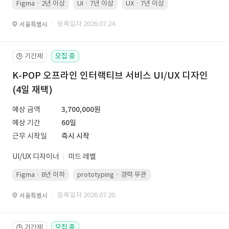
Figma · 2년 이상
UI · 7년 이상
UX · 7년 이상
· 등록일자 2026.07.24.
서울특별시
기간제
모집 중
🕒
K-POP 오프라인 인터랙티브 서비스 UI/UX 디자인
(4일 재택)
예상 금액
3,700,000원
예상 기간
60일
근무 시작일
즉시 시작
UI/UX 디자이너
미드 레벨
Figma · 8년 이하
prototyping · 경력 무관
led 화면 대응 · 경력 무관
· 등록일자 2026.07.28.
서울특별시
기간제
모집 중
🕒