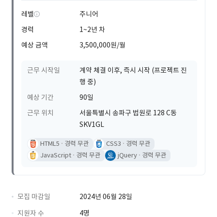
레벨
주니어
경력
1~2년 차
예상 금액
3,500,000원/월
근무 시작일
계약 체결 이후, 즉시 시작 (프로젝트 진
행 중)
예상 기간
90일
근무 위치
서울특별시 송파구 법원로 128 C동
SKV1GL
HTML5
경력 무관
CSS3
경력 무관
JavaScript
경력 무관
jQuery
경력 무관
모집 마감일
2024년 06월 28일
지원자 수
4명