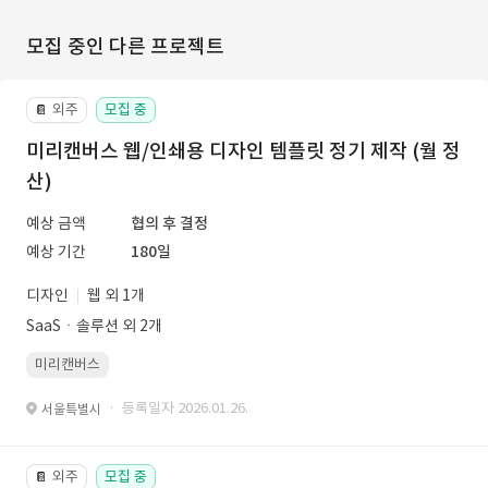
모집 중인 다른 프로젝트
외주
모집 중
📔
미리캔버스 웹/인쇄용 디자인 템플릿 정기 제작 (월 정
산)
예상 금액
협의 후 결정
예상 기간
180일
디자인
웹 외 1개
SaaSㆍ솔루션 외 2개
미리캔버스
· 등록일자 2026.01.26.
서울특별시
외주
모집 중
📔