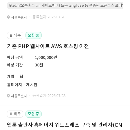
litellm(오픈소스 llm 게이트웨이) 또는 langfuse 등 검증된 오픈소스 프
· 등록일자 2026.07.28.
서울특별시
외주
모집 중
📔
기존 PHP 웹사이트 AWS 호스팅 이전
예상 금액
1,000,000원
예상 기간
30일
개발
웹
홈페이지ㆍ게시판
· 등록일자 2026.07.28.
서울특별시
외주
모집 중
📔
웹툰 출판사 홈페이지 워드프레스 구축 및 관리자(CM