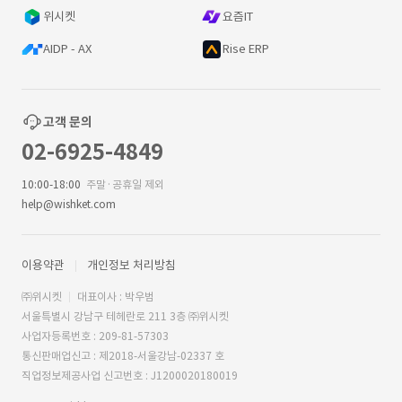
위시켓
요즘IT
AIDP - AX
Rise ERP
고객 문의
02-6925-4849
10:00-18:00
주말·공휴일 제외
help@wishket.com
이용약관
개인정보 처리방침
㈜위시켓
대표이사 : 박우범
서울특별시 강남구 테헤란로 211 3층 ㈜위시켓
사업자등록번호 : 209-81-57303
통신판매업신고 : 제2018-서울강남-02337 호
직업정보제공사업 신고번호 : J1200020180019