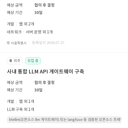
예상 금액
협의 후 결정
예상 기간
30일
개발
웹 외 2개
네트워크ㆍ서버 운영 외 1개
· 등록일자 2026.07.27.
서울특별시
외주
모집 중
📔
사내 통합 LLM API 게이트웨이 구축
예상 금액
협의 후 결정
예상 기간
30일
개발
웹 외 1개
LLM 구축 외 1개
litellm(오픈소스 llm 게이트웨이) 또는 langfuse 등 검증된 오픈소스 프