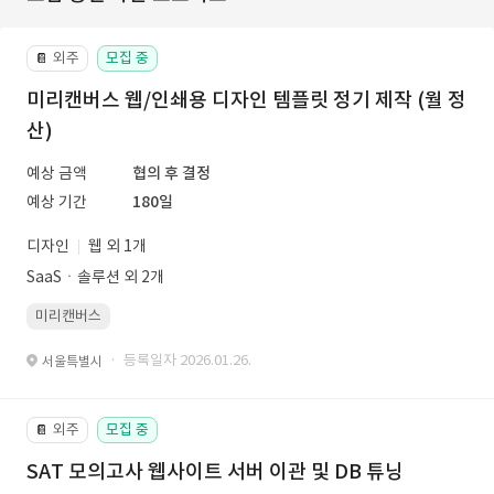
외주
모집 중
📔
미리캔버스 웹/인쇄용 디자인 템플릿 정기 제작 (월 정
산)
예상 금액
협의 후 결정
예상 기간
180일
디자인
웹 외 1개
SaaSㆍ솔루션 외 2개
미리캔버스
· 등록일자 2026.01.26.
서울특별시
외주
모집 중
📔
SAT 모의고사 웹사이트 서버 이관 및 DB 튜닝