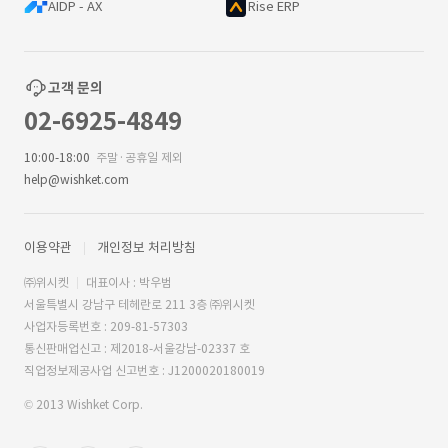
AIDP - AX
Rise ERP
고객 문의
02-6925-4849
10:00-18:00
주말·공휴일 제외
help@wishket.com
이용약관
개인정보 처리방침
㈜위시켓
대표이사 : 박우범
서울특별시 강남구 테헤란로 211 3층 ㈜위시켓
사업자등록번호 : 209-81-57303
통신판매업신고 : 제2018-서울강남-02337 호
직업정보제공사업 신고번호 : J1200020180019
© 2013 Wishket Corp.