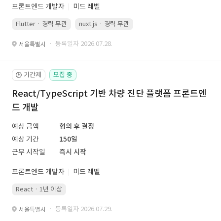
프론트엔드 개발자
미드 레벨
Flutter · 경력 무관
nuxt.js · 경력 무관
· 등록일자 2026.07.28.
서울특별시
기간제
모집 중
🕒
React/TypeScript 기반 차량 진단 플랫폼 프론트엔
드 개발
예상 금액
협의 후 결정
예상 기간
150일
근무 시작일
즉시 시작
프론트엔드 개발자
미드 레벨
React · 1년 이상
· 등록일자 2026.07.29.
서울특별시