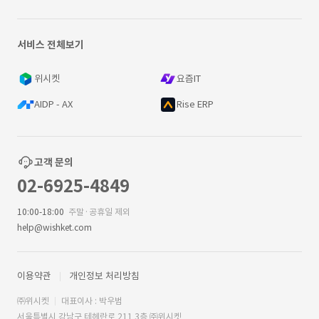
서비스 전체보기
위시켓
요즘IT
AIDP - AX
Rise ERP
고객 문의
02-6925-4849
10:00-18:00
주말·공휴일 제외
help@wishket.com
이용약관
개인정보 처리방침
㈜위시켓
대표이사 : 박우범
서울특별시 강남구 테헤란로 211 3층 ㈜위시켓