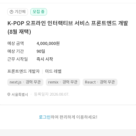
기간제
모집 중
🕒
K-POP 오프라인 인터랙티브 서비스 프론트엔드 개발
(8월 재택)
예상 금액
4,000,000원
예상 기간
90일
근무 시작일
즉시 시작
프론트엔드 개발자
미드 레벨
next.js · 경력 무관
remix · 경력 무관
React · 경력 무관
Vue.js
· 등록일자 2026.08.07.
서울특별시
로그인
하여 편리하게 이용하세요!