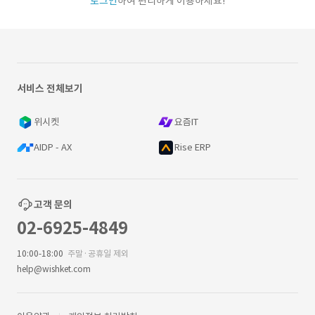
로그인
하여 편리하게 이용하세요!
서비스 전체보기
위시켓
요즘IT
AIDP - AX
Rise ERP
고객 문의
02-6925-4849
10:00-18:00
주말·공휴일 제외
help@wishket.com