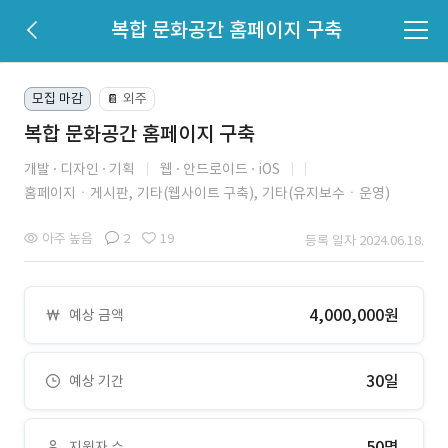
복합 문화공간 홈페이지 구축
모집 마감
외주
📔
복합 문화공간 홈페이지 구축
개발
디자인
기획
웹
안드로이드
iOS
홈페이지ㆍ게시판,
기타(웹사이트 구축),
기타(유지보수ㆍ운영)
아주 높음
2
19
등록 일자 2024.06.18.
4,000,000원
예상 금액
30일
예상 기간
50명
지원자 수