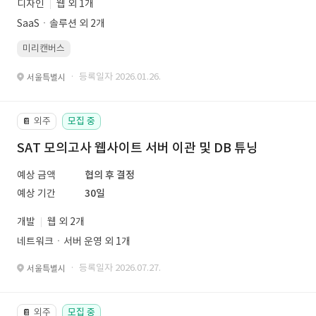
디자인
웹 외 1개
SaaSㆍ솔루션 외 2개
미리캔버스
· 등록일자 2026.01.26.
서울특별시
외주
모집 중
📔
SAT 모의고사 웹사이트 서버 이관 및 DB 튜닝
예상 금액
협의 후 결정
예상 기간
30일
개발
웹 외 2개
네트워크ㆍ서버 운영 외 1개
· 등록일자 2026.07.27.
서울특별시
외주
모집 중
📔