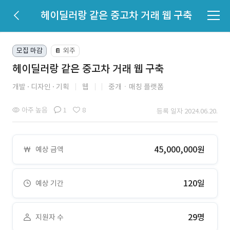
헤이딜러랑 같은 중고차 거래 웹 구축
모집 마감
외주
📔
헤이딜러랑 같은 중고차 거래 웹 구축
개발
디자인
기획
웹
중개ㆍ매칭 플랫폼
아주 높음
1
8
등록 일자 2024.06.20.
45,000,000원
예상 금액
120일
예상 기간
29명
지원자 수