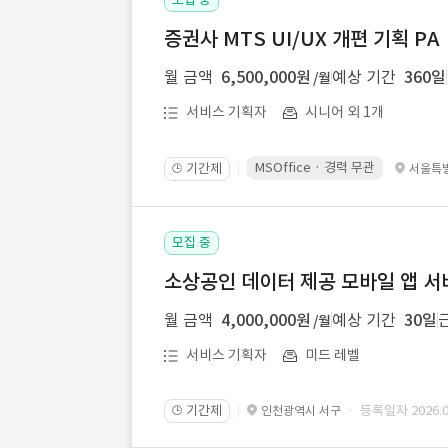
증권사 MTS UI/UX 개편 기획 PA
월 금액
6,500,000원
예상 기간
360일
/월
서비스 기획자
시니어 외 1개
MSOffice · 경력 무관
기간제
서울특
🕒
모집 중
소상공인 데이터 제공 모바일 앱 서
월 금액
4,000,000원
예상 기간
30일
/월
서비스 기획자
미드 레벨
기간제
· 등록일자 2026.08
인천광역시 서구
🕒