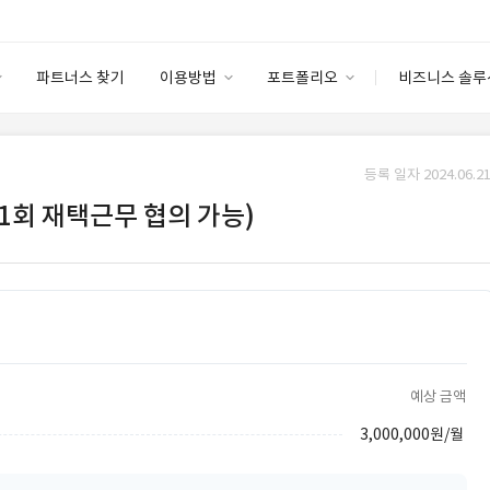
파트너스 찾기
이용방법
포트폴리오
비즈니스 솔루
이용방법
포트폴리오
엔터프라이즈
I
파트너 등급
이용후기
등록 일자 2024.06.21
안심 코드 케어
이용요금
솔루션 마켓
 1회 재택근무 협의 가능)
고객센터
스토어
예상 금액
3,000,000원/월