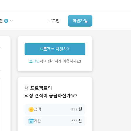
션
로그인
회원가입
유사사례 검색 AI
.
프로젝트 지원하기
‘이런 거’ 만들어본
개발 회사 있어?
로그인
하여 편리하게 이용하세요!
바로가기
내 프로젝트의
적정 견적이 궁금하신가요?
금액
??? 원
기간
??? 일