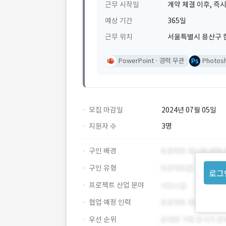
근무 시작일
계약 체결 이후, 즉시
예상 기간
365일
근무 위치
서울특별시 용산구 
PowerPoint
경력 무관
Photos
모집 마감일
2024년 07월 05일
지원자 수
3명
구인 배경
구인 유형
로그
프로젝트 산업 분야
협업 예정 인력
우선 순위