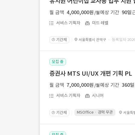
유치원 어린이집 교사용 업무 지원 
월 금액
4,000,000원
예상 기간
90일
/월
서비스 기획자
미드 레벨
기간제
· 등록일자 2026.
서울특별시 관악구
🕒
모집 중
증권사 MTS UI/UX 개편 기획 PL
월 금액
7,000,000원
예상 기간
360일
/월
서비스 기획자
시니어
MSOffice · 경력 무관
기간제
서울특
🕒
모집 중