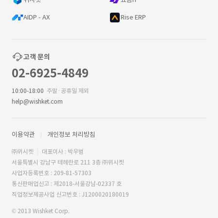
AIDP - AX
Rise ERP
고객 문의
02-6925-4849
10:00-18:00
주말·공휴일 제외
help@wishket.com
이용약관
개인정보 처리방침
㈜위시켓
대표이사 : 박우범
서울특별시 강남구 테헤란로 211 3층 ㈜위시켓
사업자등록번호 : 209-81-57303
통신판매업신고 : 제2018-서울강남-02337 호
직업정보제공사업 신고번호 : J1200020180019
© 2013 Wishket Corp.