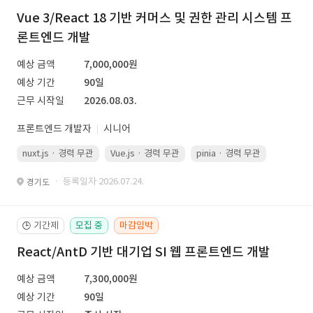
Vue 3/React 18 기반 커머스 및 권한 관리 시스템 프
론트엔드 개발
예상 금액
7,000,000원
예상 기간
90일
근무 시작일
2026.08.03.
프론트엔드 개발자
시니어
nuxt.js · 경력 무관
Vue.js · 경력 무관
pinia · 경력 무관
TypeScr
· 등록일자 2026.07.24.
경기도
기간제
모집 중
마감임박
🕒
React/AntD 기반 대기업 SI 웹 프론트엔드 개발
예상 금액
7,300,000원
예상 기간
90일