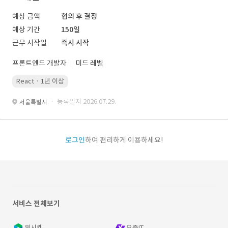
예상 금액
협의 후 결정
예상 기간
150일
근무 시작일
즉시 시작
프론트엔드 개발자
미드 레벨
React · 1년 이상
· 등록일자 2026.07.29.
서울특별시
로그인
하여 편리하게 이용하세요!
서비스 전체보기
위시켓
요즘IT