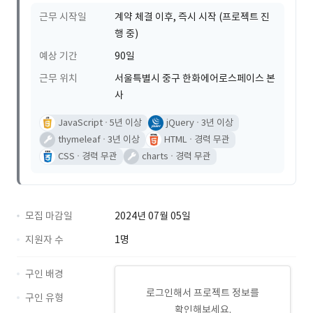
근무 시작일
계약 체결 이후, 즉시 시작 (프로젝트 진
행 중)
예상 기간
90일
근무 위치
서울특별시 중구 한화에어로스페이스 본
사
JavaScript
5년 이상
jQuery
3년 이상
thymeleaf
3년 이상
HTML
경력 무관
CSS
경력 무관
charts
경력 무관
모집 마감일
2024년 07월 05일
지원자 수
1명
구인 배경
로그인해서 프로젝트 정보를
구인 유형
확인해보세요.