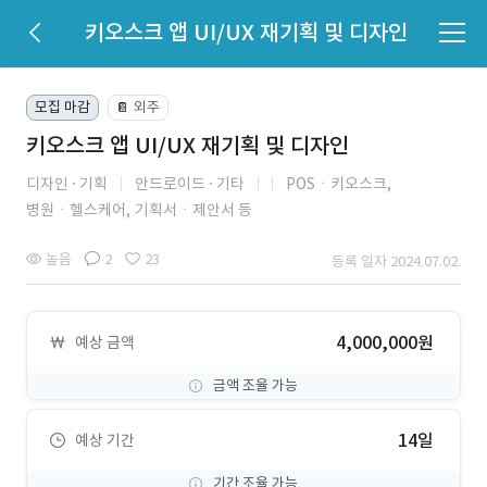
키오스크 앱 UI/UX 재기획 및 디자인
모집 마감
외주
📔
키오스크 앱 UI/UX 재기획 및 디자인
디자인
기획
안드로이드
기타
POSㆍ키오스크,
병원ㆍ헬스케어,
기획서ㆍ제안서 등
높음
2
23
등록 일자 2024.07.02.
4,000,000원
예상 금액
금액 조율 가능
14일
예상 기간
기간 조율 가능