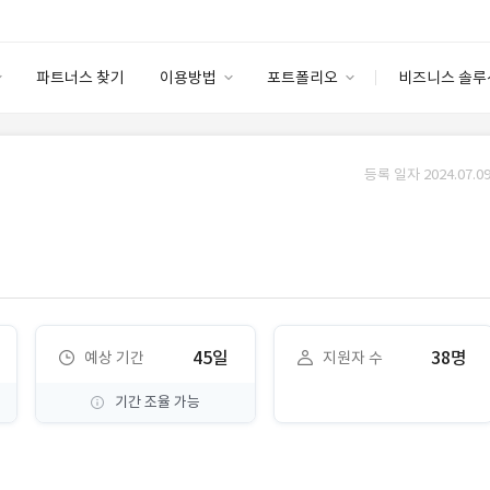
파트너스 찾기
이용방법
포트폴리오
비즈니스 솔루
이용방법
포트폴리오
엔터프라이즈
I
파트너 등급
이용후기
등록 일자 2024.07.09
안심 코드 케어
이용요금
솔루션 마켓
고객센터
스토어
45일
38명
예상 기간
지원자 수
기간 조율 가능