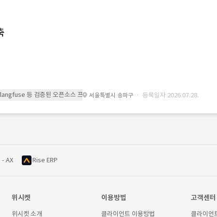
축
 또는 langfuse 등 검증된 오픈소스 프레임워크를 기반으로 시스템을 구축
· 등록일자 2026.07.28.
서울특별시 송파구
 - AX
Rise ERP
위시켓
이용방법
고객센터
위시켓 소개
클라이언트 이용방법
클라이언