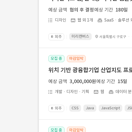
예상 금액
협의 후 결정
예상 기간
180일
디자인
웹 외 1개
SaaSㆍ솔루션 
미리캔버스
외주
·
서울특별시 구로구
📔
모집 중
마감임박
위치 기반 광융합기업 산업지도 프
예상 금액
3,000,000원
예상 기간
15일
개발 · 디자인 · 기획
웹
데이터 분
CSS
Java
JavaScript
JS
외주
📔
모집 중
마감임박