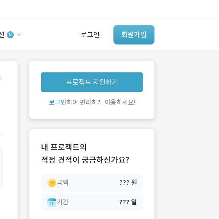
션
로그인
회원가입
유사사례 검색 AI
.
프로젝트 지원하기
‘이런 거’ 만들어본
개발 회사 있어?
로그인
하여 편리하게 이용하세요!
바로가기
내 프로젝트의
적정 견적이 궁금하신가요?
금액
??? 원
기간
??? 일