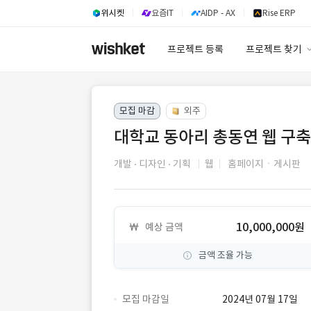
위시켓
요즘IT
AIDP - AX
Rise ERP
프로젝트 등록
프로젝트 찾기
프로젝트 찾기
모집 마감
외주
유사사례 검색 A
대학교 동아리 총동연 웹 구축
개발
디자인
기획
웹
홈페이지ㆍ게시판
10,000,000원
예상 금액
금액 조율 가능
모집 마감일
2024년 07월 17일