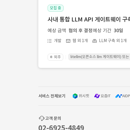
모집 중
사내 통합 LLM API 게이트웨이 구
예상 금액
협의 후 결정
예상 기간
30일
개발
웹 외 1개
LLM 구축 외 1개
litellm(오픈소스 llm 게이트웨이)
외주
📔
서비스 전체보기
위시켓
요즘IT
AIDP
고객 문의
02-6925-4849