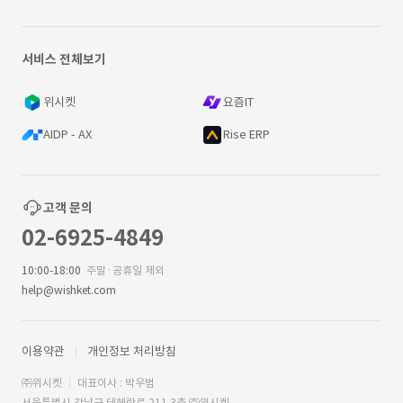
서비스 전체보기
위시켓
요즘IT
AIDP - AX
Rise ERP
고객 문의
02-6925-4849
10:00-18:00
주말·공휴일 제외
help@wishket.com
이용약관
개인정보 처리방침
㈜위시켓
대표이사 : 박우범
서울특별시 강남구 테헤란로 211 3층 ㈜위시켓