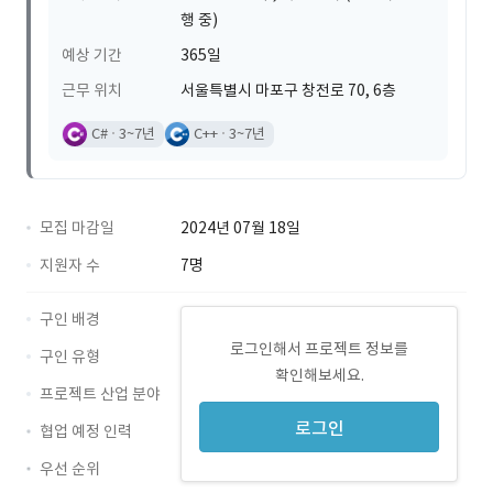
행 중)
예상 기간
365일
근무 위치
서울특별시 마포구 창전로 70, 6층
C#
3~7년
C++
3~7년
모집 마감일
2024년 07월 18일
지원자 수
7명
구인 배경
로그인해서 프로젝트 정보를
구인 유형
확인해보세요.
프로젝트 산업 분야
로그인
협업 예정 인력
우선 순위