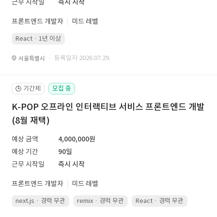
근무 시작일
즉시 시작
프론트엔드 개발자
미드 레벨
React · 1년 이상
· 등록일자 2026.07.29.
서울특별시
기간제
모집 중
🕒
K-POP 오프라인 인터랙티브 서비스 프론트엔드 개발
(8월 재택)
예상 금액
4,000,000원
예상 기간
90일
근무 시작일
즉시 시작
프론트엔드 개발자
미드 레벨
next.js · 경력 무관
remix · 경력 무관
React · 경력 무관
Vue.js