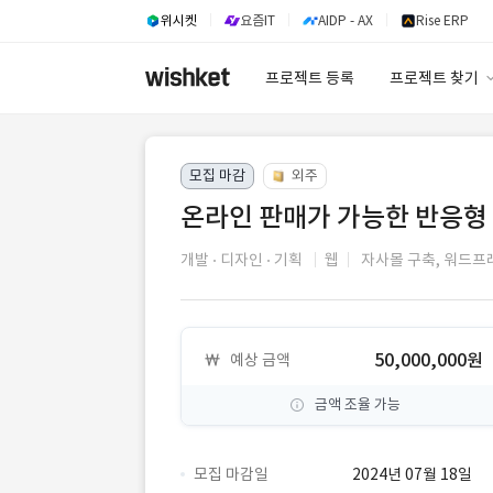
위시켓
요즘IT
AIDP - AX
Rise ERP
프로젝트 등록
프로젝트 찾기
프로젝트 찾기
모집 마감
외주
유사사례 검색 A
온라인 판매가 가능한 반응형
개발
디자인
기획
웹
자사몰 구축,
워드프
50,000,000원
예상 금액
금액 조율 가능
모집 마감일
2024년 07월 18일