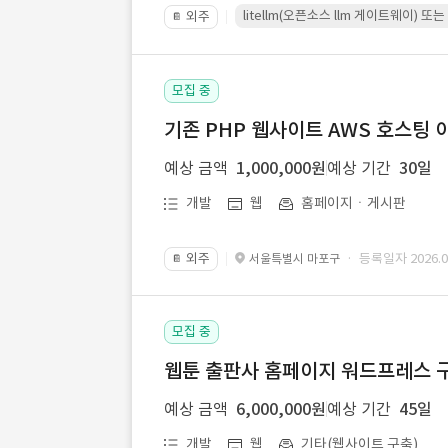
litellm(오픈소스 llm 게이트웨이)
외주
📔
모집 중
기존 PHP 웹사이트 AWS 호스팅 
예상 금액
1,000,000원
예상 기간
30일
개발
웹
홈페이지ㆍ게시판
외주
· 등록일자 2026.07
서울특별시 마포구
📔
모집 중
웹툰 출판사 홈페이지 워드프레스 구
예상 금액
6,000,000원
예상 기간
45일
개발
웹
기타(웹사이트 구축)