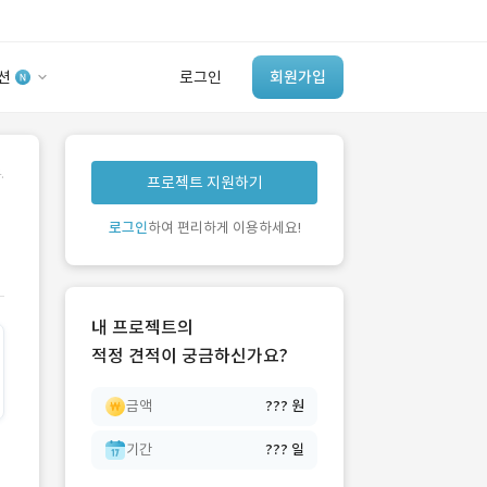
션
로그인
회원가입
유사사례 검색 AI
.
프로젝트 지원하기
‘이런 거’ 만들어본
개발 회사 있어?
로그인
하여 편리하게 이용하세요!
바로가기
내 프로젝트의
적정 견적이 궁금하신가요?
금액
??? 원
기간
??? 일