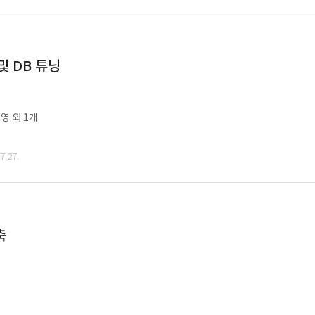
및 DB 튜닝
영 외 1개
.27.
축