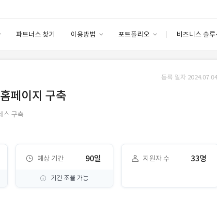
파트너스 찾기
이용방법
포트폴리오
비즈니스 솔루
이용방법
포트폴리오
엔터프라이즈
I
파트너 등급
이용후기
등록 일자 2024.07.04
안심 코드 케어
이용요금
솔루션 마켓
 홈페이지 구축
고객센터
스토어
레스 구축
90일
33명
예상 기간
지원자 수
기간 조율 가능