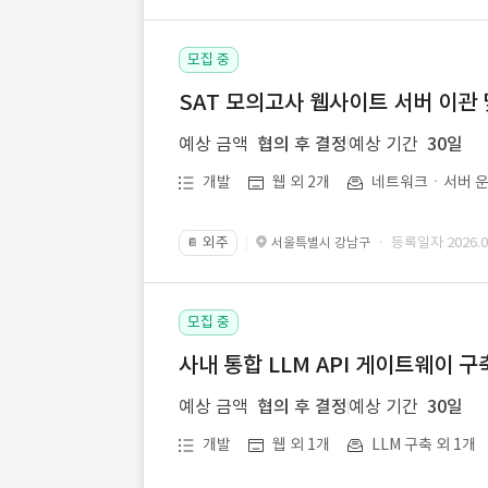
모집 중
SAT 모의고사 웹사이트 서버 이관 
예상 금액
협의 후 결정
예상 기간
30일
개발
웹 외 2개
네트워크ㆍ서버 운
외주
· 등록일자 2026.07
서울특별시 강남구
📔
모집 중
사내 통합 LLM API 게이트웨이 구
예상 금액
협의 후 결정
예상 기간
30일
개발
웹 외 1개
LLM 구축 외 1개