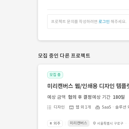
프로젝트 문의를 작성하려면
로그인
해주세요.
모집 중인 다른 프로젝트
모집 중
미리캔버스 웹/인쇄용 디자인 템플릿 
예상 금액
협의 후 결정
예상 기간
180일
디자인
웹 외 1개
SaaSㆍ솔루션 
미리캔버스
외주
·
서울특별시 구로구
📔