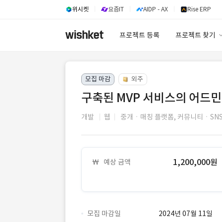
위시켓
요즘IT
AIDP - AX
Rise ERP
프로젝트 등록
프로젝트 찾기
프로젝트 찾기
모집 마감
외주
유사사례 검색 A
구축된 MVP 서비스의 어드민
개발
웹
중개ㆍ매칭 플랫폼,
커뮤니티ㆍSNS
1,200,000원
예상 금액
모집 마감일
2024년 07월 11일