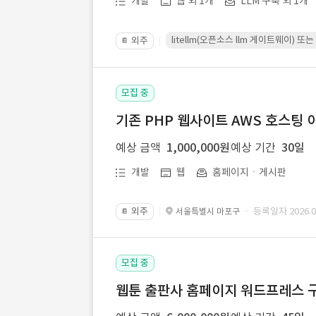
개발
웹 외 1개
LLM 구축 외 1개
litellm(오픈소스 llm 게이트웨이)
외주
📔
모집 중
기존 PHP 웹사이트 AWS 호스팅 
예상 금액
1,000,000원
예상 기간
30일
개발
웹
홈페이지ㆍ게시판
외주
· 등록일자 2026.07
서울특별시 마포구
📔
모집 중
웹툰 출판사 홈페이지 워드프레스 구