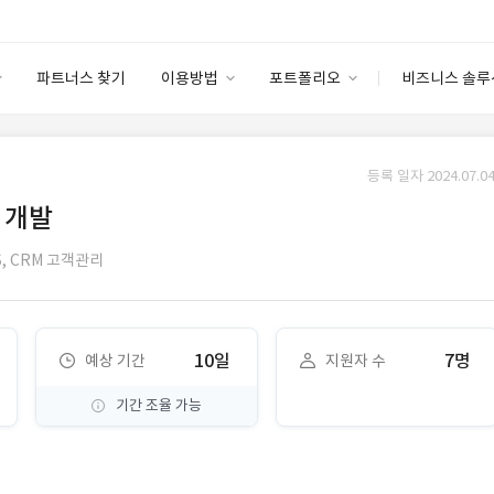
파트너스 찾기
이용방법
포트폴리오
비즈니스 솔루
이용방법
포트폴리오
엔터프라이즈
I
파트너 등급
이용후기
등록 일자 2024.07.04
안심 코드 케어
이용요금
솔루션 마켓
 개발
고객센터
스토어
,
CRM 고객관리
10일
7명
예상 기간
지원자 수
기간 조율 가능