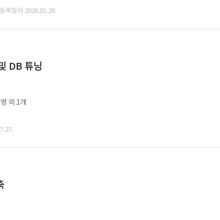
 등록일자 2026.01.26.
및 DB 튜닝
영 외 1개
.27.
축