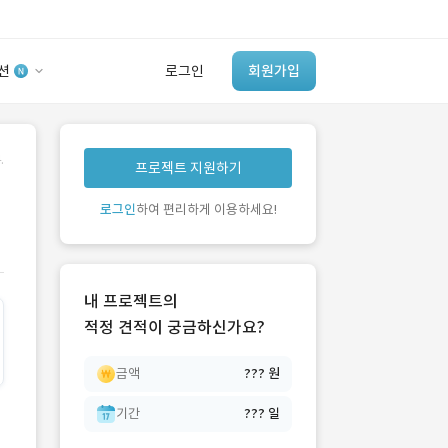
션
로그인
회원가입
유사사례 검색 AI
.
프로젝트 지원하기
‘이런 거’ 만들어본
개발 회사 있어?
로그인
하여 편리하게 이용하세요!
바로가기
내 프로젝트의
적정 견적이 궁금하신가요?
금액
??? 원
기간
??? 일