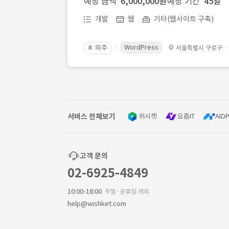
예상 금액
6,000,000원
예상 기간
45일
개발
웹
기타(웹사이트 구축)
WordPress
외주
서울특별시 구로구
📔
서비스 전체보기
위시켓
요즘IT
AIDP
고객 문의
02-6925-4849
10:00-18:00
주말·공휴일 제외
help@wishket.com