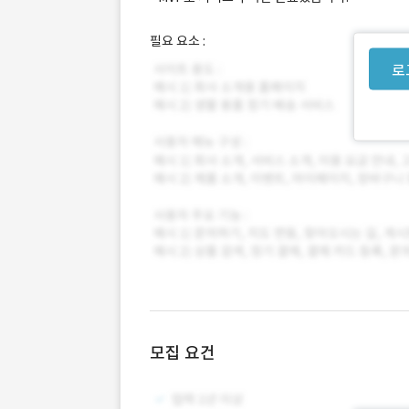
필요 요소 :
로
모집 요건