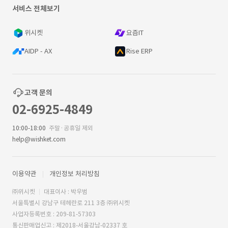
서비스 전체보기
위시켓
요즘IT
AIDP - AX
Rise ERP
고객 문의
02-6925-4849
10:00-18:00
주말·공휴일 제외
help@wishket.com
이용약관
개인정보 처리방침
㈜위시켓
대표이사 : 박우범
서울특별시 강남구 테헤란로 211 3층 ㈜위시켓
사업자등록번호 : 209-81-57303
통신판매업신고 : 제2018-서울강남-02337 호