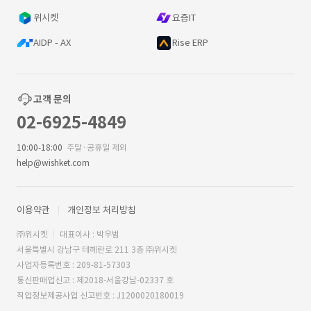
위시켓
요즘IT
AIDP - AX
Rise ERP
고객 문의
02-6925-4849
10:00-18:00
주말·공휴일 제외
help@wishket.com
이용약관
개인정보 처리방침
㈜위시켓
대표이사 : 박우범
서울특별시 강남구 테헤란로 211 3층 ㈜위시켓
사업자등록번호 : 209-81-57303
통신판매업신고 : 제2018-서울강남-02337 호
직업정보제공사업 신고번호 : J1200020180019