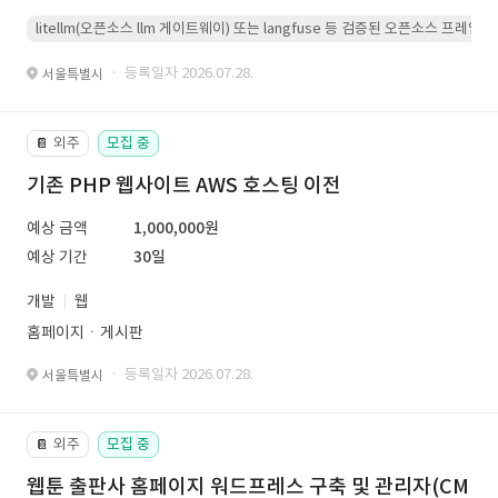
litellm(오픈소스 llm 게이트웨이) 또는 langfuse 등 검증된 오픈소스 프
· 등록일자 2026.07.28.
서울특별시
외주
모집 중
📔
기존 PHP 웹사이트 AWS 호스팅 이전
예상 금액
1,000,000원
예상 기간
30일
개발
웹
홈페이지ㆍ게시판
· 등록일자 2026.07.28.
서울특별시
외주
모집 중
📔
웹툰 출판사 홈페이지 워드프레스 구축 및 관리자(CM