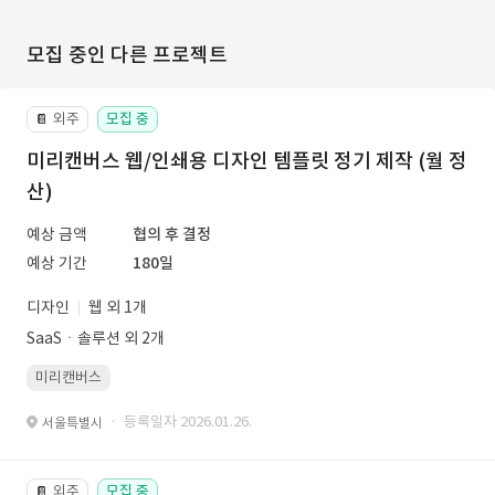
모집 중인 다른 프로젝트
외주
모집 중
📔
미리캔버스 웹/인쇄용 디자인 템플릿 정기 제작 (월 정
산)
예상 금액
협의 후 결정
예상 기간
180일
디자인
웹 외 1개
SaaSㆍ솔루션 외 2개
미리캔버스
· 등록일자 2026.01.26.
서울특별시
외주
모집 중
📔