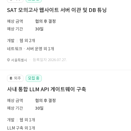
SAT 모의고사 웹사이트 서버 이관 및 DB 튜닝
예상 금액
협의 후 결정
예상 기간
30일
개발
웹 외 2개
네트워크ㆍ서버 운영 외 1개
· 등록일자 2026.07.27.
서울특별시
외주
모집 중
📔
사내 통합 LLM API 게이트웨이 구축
예상 금액
협의 후 결정
예상 기간
30일
개발
웹 외 1개
LLM 구축 외 1개