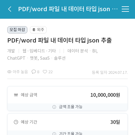
PDF/word 파일 내 데이터 타입 json 추출
모집 마감
외주
📔
PDF/word 파일 내 데이터 타입 json 추출
개발
웹
임베디드
기타
데이터 분석ㆍBI,
ChatGPTㆍ챗봇,
SaaSㆍ솔루션
아주 높음
8
22
등록 일자 2024.07.17.
10,000,000원
예상 금액
금액 조율 가능
30일
예상 기간
기간 조율 가능