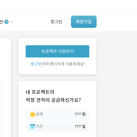
션
로그인
회원가입
유사사례 검색 AI
.
프로젝트 지원하기
‘이런 거’ 만들어본
개발 회사 있어?
로그인
하여 편리하게 이용하세요!
바로가기
내 프로젝트의
적정 견적이 궁금하신가요?
금액
??? 원
기간
??? 일