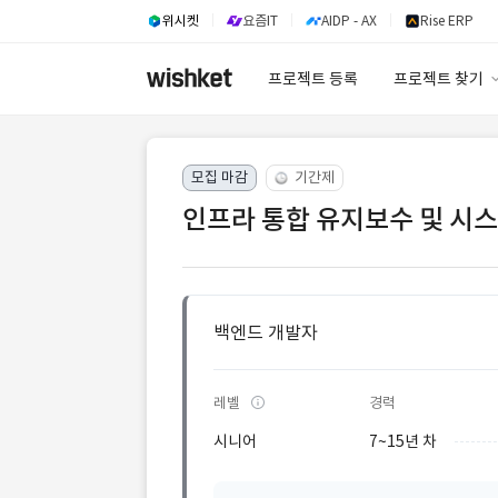
위시켓
요즘IT
AIDP - AX
Rise ERP
프로젝트 등록
프로젝트 찾기
프로젝트 찾기
모집 마감
기간제
유사사례 검색 A
인프라 통합 유지보수 및 시스
백엔드 개발자
레벨
경력
시니어
7~15년 차