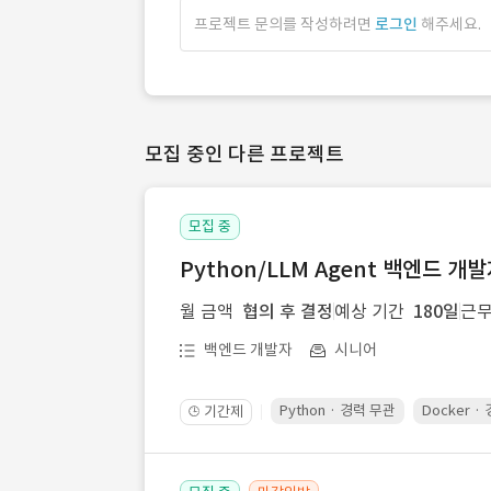
프로젝트 문의를 작성하려면
로그인
해주세요.
모집 중인 다른 프로젝트
모집 중
Python/LLM Agent 백엔드 개
월 금액
협의 후 결정
예상 기간
180일
근무
백엔드 개발자
시니어
Python · 경력 무관
Docker ·
기간제
🕒