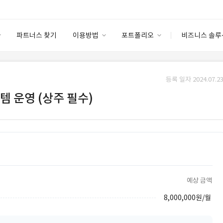
파트너스 찾기
이용방법
포트폴리오
비즈니스 솔루
이용방법
포트폴리오
엔터프라이즈
I
파트너 등급
이용후기
등록 일자 2024.07.23
안심 코드 케어
이용요금
솔루션 마켓
템 운영 (상주 필수)
고객센터
스토어
예상 금액
8,000,000원/월