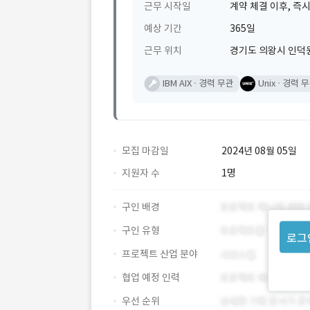
근무 시작일
계약 체결 이후, 즉시
예상 기간
365일
근무 위치
경기도 의왕시 인덕
IBM AIX
경력 무관
Unix
경력 
모집 마감일
2024년 08월 05일
지원자 수
1명
구인 배경
구인 유형
로그
프로젝트 산업 분야
협업 예정 인력
우선 순위