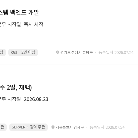
 시스템 백엔드 개발
근무 시작일
즉시 시작
이상
k8s · 2년 이상
Spring Boot · 3년 이상
Airflow · 2년 이상
· 등록일자 2026.07.24.
경기도 성남시 분당구
주 2일, 재택)
근무 시작일
2026.08.23.
무관
SERVER · 경력 무관
· 등록일자 2026.07.24.
서울특별시 강서구