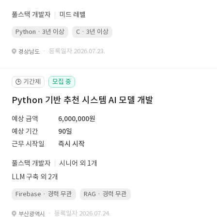
풀스택 개발자
미드 레벨
Python · 3년 이상
C · 3년 이상
· 등록일자 2026.07.23.
경상남도
기간제
모집 중
🕒
Python 기반 추천 시스템 AI 모델 개발
예상 금액
6,000,000원
예상 기간
90일
근무 시작일
즉시 시작
풀스택 개발자
시니어 외 1개
LLM 구축 외 2개
Firebase · 경력 무관
RAG · 경력 무관
re-ranking · 경력 무관
P
· 등록일자 2026.07.24.
부산광역시