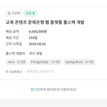
기간제
모집 중
🕒
교육 콘텐츠 문제은행 웹 플랫폼 풀스택 개발
예상 금액
6,000,000원
예상 기간
150일
근무 시작일
2026.08.01.
풀스택 개발자
미드 레벨
Java · 3~7년
PostgreSQL · 3~7년
Spring Boot · 3~7년
Pyth
· 등록일자 2026.07.27.
서울특별시
로그인
하여 편리하게 이용하세요!