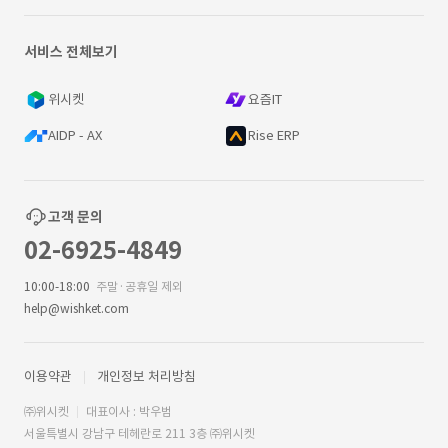
서비스 전체보기
위시켓
요즘IT
AIDP - AX
Rise ERP
고객 문의
02-6925-4849
10:00-18:00
주말·공휴일 제외
help@wishket.com
이용약관
개인정보 처리방침
㈜위시켓
대표이사 : 박우범
서울특별시 강남구 테헤란로 211 3층 ㈜위시켓