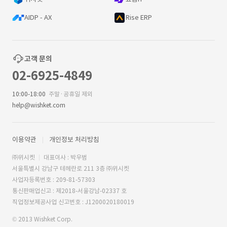
AIDP - AX
Rise ERP
고객 문의
02-6925-4849
10:00-18:00
주말·공휴일 제외
help@wishket.com
이용약관
개인정보 처리방침
㈜위시켓
대표이사 : 박우범
서울특별시 강남구 테헤란로 211 3층 ㈜위시켓
사업자등록번호 : 209-81-57303
통신판매업신고 : 제2018-서울강남-02337 호
직업정보제공사업 신고번호 : J1200020180019
© 2013 Wishket Corp.