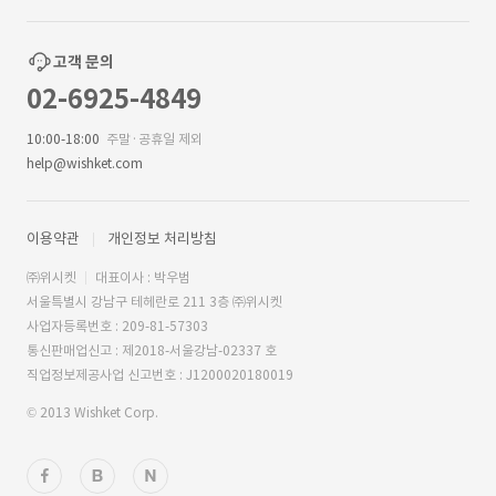
고객 문의
02-6925-4849
10:00-18:00
주말·공휴일 제외
help@wishket.com
이용약관
개인정보 처리방침
㈜위시켓
대표이사 : 박우범
서울특별시 강남구 테헤란로 211 3층 ㈜위시켓
사업자등록번호 : 209-81-57303
통신판매업신고 : 제2018-서울강남-02337 호
직업정보제공사업 신고번호 : J1200020180019
© 2013 Wishket Corp.