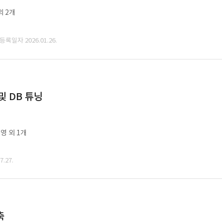
외 2개
 등록일자 2026.01.26.
및 DB 튜닝
영 외 1개
.27.
축