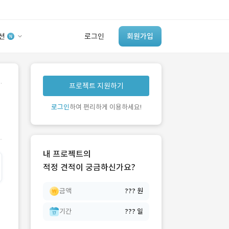
션
로그인
회원가입
유사사례 검색 AI
.
프로젝트 지원하기
‘이런 거’ 만들어본
개발 회사 있어?
로그인
하여 편리하게 이용하세요!
바로가기
내 프로젝트의
적정 견적이 궁금하신가요?
금액
??? 원
기간
??? 일