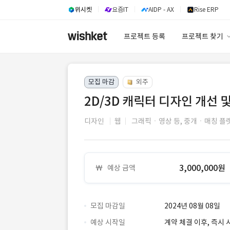
위시켓
요즘IT
AIDP - AX
Rise ERP
프로젝트 등록
프로젝트 찾기
프로젝트 찾기
모집 마감
외주
유사사례 검색 A
2D/3D 캐릭터 디자인 개선 
디자인
웹
그래픽ㆍ영상 등,
중개ㆍ매칭 플
3,000,000원
예상 금액
모집 마감일
2024년 08월 08일
예상 시작일
계약 체결 이후, 즉시 