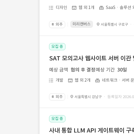
디자인
웹 외 1개
SaaSㆍ솔루션 
미리캔버스
외주
·
서울특별시 구로구
📔
모집 중
SAT 모의고사 웹사이트 서버 이관 
예상 금액
협의 후 결정
예상 기간
30일
개발
웹 외 2개
네트워크ㆍ서버 운
외주
· 등록일자 2026.07
서울특별시 강남구
📔
모집 중
사내 통합 LLM API 게이트웨이 구