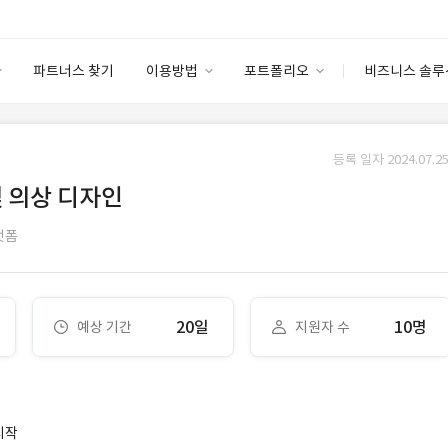
파트너스 찾기
이용방법
포트폴리오
비즈니스 솔루
이용방법
포트폴리오
엔터프라이즈
I
파트너 등급
이용후기
등록 일자 2024.07.25
안심 코드 케어
이용요금
솔루션 마켓
및 의상 디자인
고객센터
스토어
랫폼
20일
10명
예상 기간
지원자 수
시작