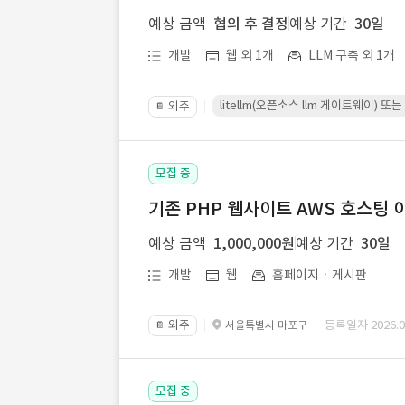
예상 금액
협의 후 결정
예상 기간
30일
개발
웹 외 1개
LLM 구축 외 1개
litellm(오픈소스 llm 게이트웨이)
외주
📔
모집 중
기존 PHP 웹사이트 AWS 호스팅 
예상 금액
1,000,000원
예상 기간
30일
개발
웹
홈페이지ㆍ게시판
외주
· 등록일자 2026.07
서울특별시 마포구
📔
모집 중