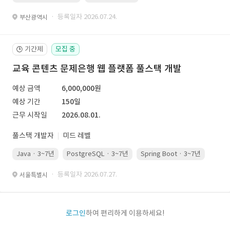
· 등록일자 2026.07.24.
부산광역시
기간제
모집 중
🕒
교육 콘텐츠 문제은행 웹 플랫폼 풀스택 개발
예상 금액
6,000,000원
예상 기간
150일
근무 시작일
2026.08.01.
풀스택 개발자
미드 레벨
Java · 3~7년
PostgreSQL · 3~7년
Spring Boot · 3~7년
Pyth
· 등록일자 2026.07.27.
서울특별시
로그인
하여 편리하게 이용하세요!