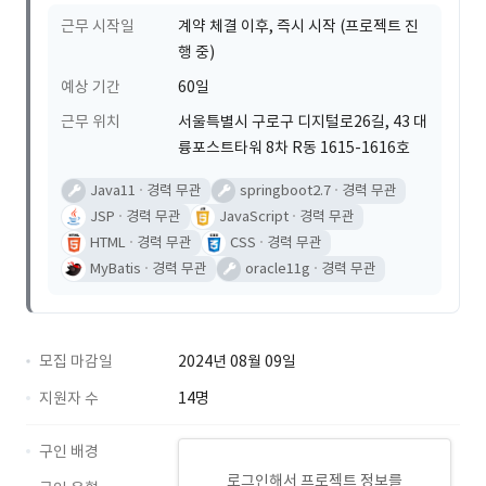
근무 시작일
계약 체결 이후, 즉시 시작 (프로젝트 진
행 중)
예상 기간
60일
근무 위치
서울특별시 구로구 디지털로26길, 43 대
륭포스트타워 8차 R동 1615-1616호
Java11
경력 무관
springboot2.7
경력 무관
JSP
경력 무관
JavaScript
경력 무관
HTML
경력 무관
CSS
경력 무관
MyBatis
경력 무관
oracle11g
경력 무관
모집 마감일
2024년 08월 09일
지원자 수
14명
구인 배경
로그인해서 프로젝트 정보를