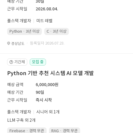
예상 기간
30일
근무 시작일
2026.08.04.
풀스택 개발자
미드 레벨
Python · 3년 이상
C · 3년 이상
· 등록일자 2026.07.23.
경상남도
기간제
모집 중
🕒
Python 기반 추천 시스템 AI 모델 개발
예상 금액
6,000,000원
예상 기간
90일
근무 시작일
즉시 시작
풀스택 개발자
시니어 외 1개
LLM 구축 외 2개
Firebase · 경력 무관
RAG · 경력 무관
re-ranking · 경력 무관
P