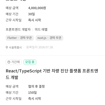
예상 금액
4,000,000원
예상 기간
30일
근무 시작일
즉시 시작
프론트엔드 개발자
미드 레벨
Flutter · 경력 무관
nuxt.js · 경력 무관
· 등록일자 2026.07.28.
서울특별시
기간제
모집 중
🕒
React/TypeScript 기반 차량 진단 플랫폼 프론트엔
드 개발
예상 금액
협의 후 결정
예상 기간
150일
근무 시작일
즉시 시작