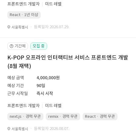
프론트엔드 개발자
미드 레벨
React · 1년 이상
· 등록일자 2026.07.29.
서울특별시
기간제
모집 중
🕒
K-POP 오프라인 인터랙티브 서비스 프론트엔드 개발
(8월 재택)
예상 금액
4,000,000원
예상 기간
90일
근무 시작일
즉시 시작
프론트엔드 개발자
미드 레벨
next.js · 경력 무관
remix · 경력 무관
React · 경력 무관
Vue.js
· 등록일자 2026.08.07.
서울특별시