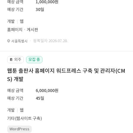
예상 금액
1,000,000원
예상 기간
30일
개발
웹
홈페이지ㆍ게시판
· 등록일자 2026.07.28.
서울특별시
외주
모집 중
📔
웹툰 출판사 홈페이지 워드프레스 구축 및 관리자(CM
S) 개발
예상 금액
6,000,000원
예상 기간
45일
개발
웹
기타(웹사이트 구축)
WordPress