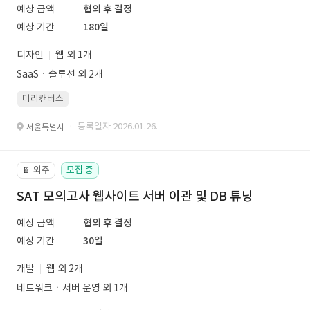
예상 금액
협의 후 결정
예상 기간
180일
디자인
웹 외 1개
SaaSㆍ솔루션 외 2개
미리캔버스
· 등록일자 2026.01.26.
서울특별시
외주
모집 중
📔
SAT 모의고사 웹사이트 서버 이관 및 DB 튜닝
예상 금액
협의 후 결정
예상 기간
30일
개발
웹 외 2개
네트워크ㆍ서버 운영 외 1개