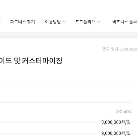
파트너스 찾기
이용방법
포트폴리오
비즈니스 솔루
이용방법
포트폴리오
엔터프라이즈
I
파트너 등급
이용후기
등록 일자 2024.08.06
안심 코드 케어
이용요금
솔루션 마켓
이드 및 커스터마이징
고객센터
스토어
예상 금액
8,000,000원/월
9,000,000원/월