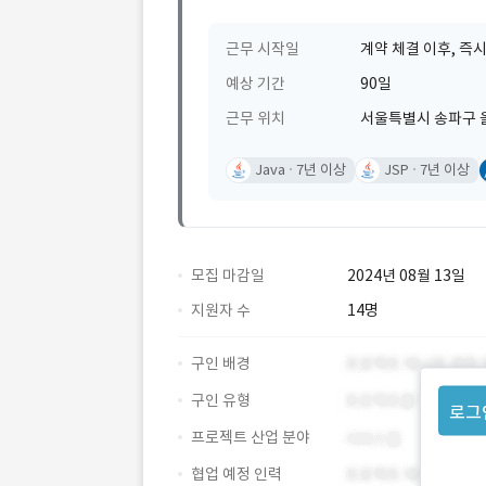
근무 시작일
계약 체결 이후, 즉시
예상 기간
90일
근무 위치
서울특별시 송파구 
Java
7년 이상
JSP
7년 이상
모집 마감일
2024년 08월 13일
지원자 수
14명
구인 배경
구인 유형
로그
프로젝트 산업 분야
협업 예정 인력