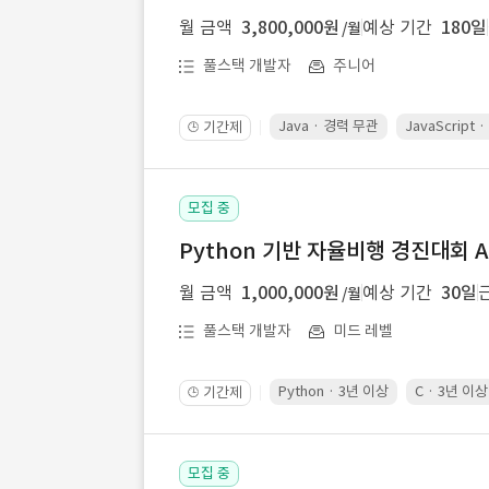
월 금액
3,800,000원
예상 기간
180일
/월
풀스택 개발자
주니어
Java · 경력 무관
JavaScript
기간제
🕒
모집 중
Python 기반 자율비행 경진대회 A
월 금액
1,000,000원
예상 기간
30일
/월
풀스택 개발자
미드 레벨
Python · 3년 이상
C · 3년 이상
기간제
🕒
모집 중