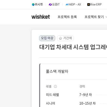
위시켓
요즘IT
AIDP - AX
Rise ERP
프로젝트 등록
프로젝트 찾기
프로젝트 찾기
모집 마감
기간제
유사사례 검색 A
대기업 차세대 시스템 업그레
풀스택 개발자
레벨
경력
미드 레벨
7~9년 차
시니어
10~15년 차