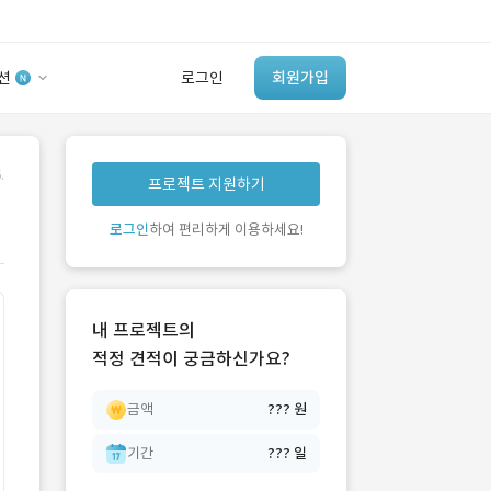
션
로그인
회원가입
유사사례 검색 AI
.
프로젝트 지원하기
‘이런 거’ 만들어본
개발 회사 있어?
로그인
하여 편리하게 이용하세요!
바로가기
내 프로젝트의
적정 견적이 궁금하신가요?
금액
??? 원
기간
??? 일